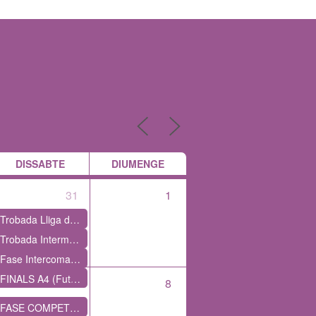
DISSABTE
DIUMENGE
31
1
Trobada Lliga de Datchbol
Trobada Intermunicipal d'escacs a Almenar
Fase Intercomarcal dels Jocs Esportius Escolars de Catalunya de Bàdminton
FINALS A4 (Futbol Sala) PBJ- BJ- ALV
7
8
FASE COMPETITIVA – ESPORTS COL•LECTIUS