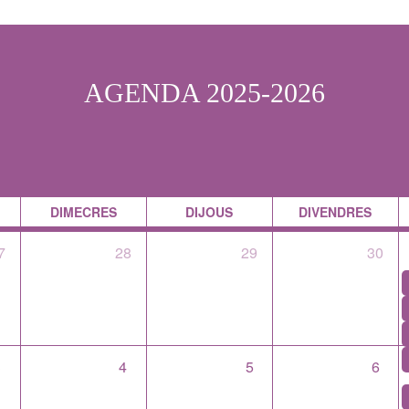
AGENDA 2025-2026
DIMECRES
DIJOUS
DIVENDRES
7
28
29
30
3
4
5
6