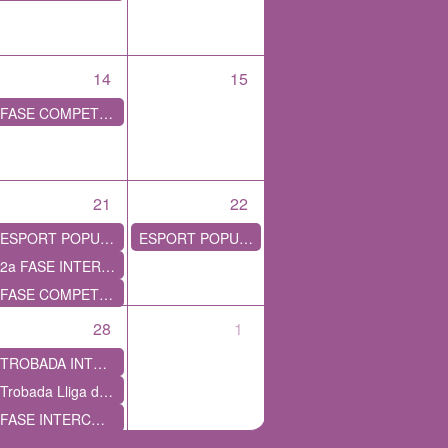
14
15
FASE COMPETITIVA – ESPORTS COL•LECTIUS
21
22
ESPORT POPULAR - HANDBOL
ESPORT POPULAR - VÒLEI
2a FASE INTERCOMARCAL DELS JEEC DE GIMNÀSTICA ARTÍSTICA
FASE COMPETITIVA – ESPORTS COL•LECTIUS
28
1
TROBADA INTERMUNICIPAL D'ESCACS A ALBATÀRREC
Trobada Lliga de Datchbol
FASE INTERCOMARCAL DELS JEEC DE BÀDMINTON