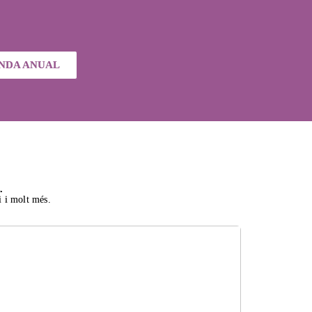
NDA ANUAL
.
i i molt més.