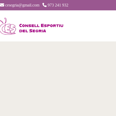
cesegria@gmail.com
973 241 932