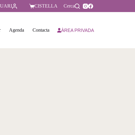
UARI
CISTELLA
Cerca
r
Agenda
Contacta
ÀREA PRIVADA