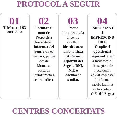
PROTOCOL A SEGUIR
01
02
03
04
Telefonar al
93
Facilitar el
Portar
IMPORTANT
889 53 88
nom
de
l’accidentat/da
I
l’esportista
al centre
IMPRESCIND
lesionat/da i
escollit
i
IBLE
informar del
identificar-se
Omplir el
centre
on es
amb la fitxa
qüestionari
visitarà, ja que
del Consell
seguüent,
com
des de
Esportiu del
a molt tard el
Mutuacat
Segria, DNI,
dia següent de
passaran
NIE o
l’accident i
l’autorització al
document
enviar còpia de
centre indicat.
similar.
l’informe
mèdic facilitat
en la visita al
C.E. del Segrià
CENTRES CONCERTATS