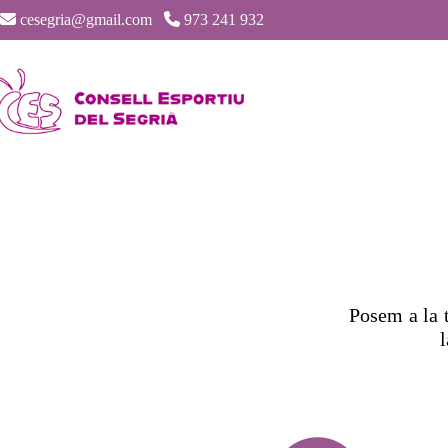
cesegria@gmail.com
973 241 932
Posem a la 
l