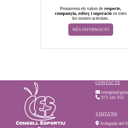
Promovem els valors de
respecte,
companyia, esforç i superació
en totes
les nostres activitats.
MÉS INFORMACIÓ
CONTACTE
cesegria@gma
973 241 932
VISITA’NS
Avinguda del S