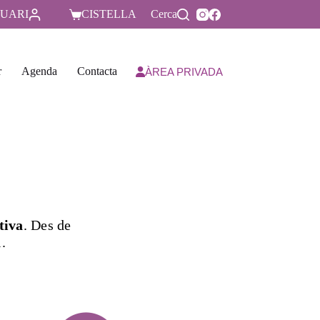
UARI
CISTELLA
Cerca
r
Agenda
Contacta
ÀREA PRIVADA
tiva
. Des de
l.