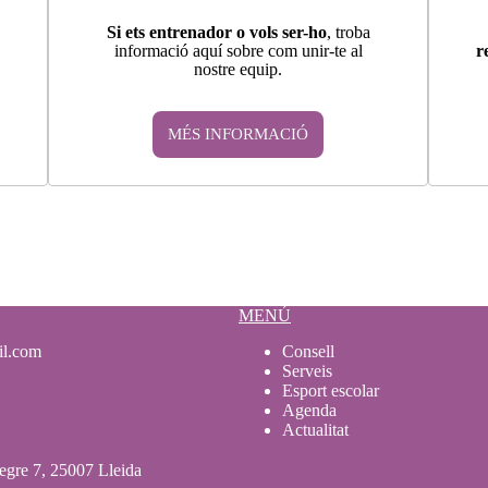
Si ets entrenador o vols ser-ho
, troba
informació aquí sobre com unir-te al
r
nostre equip.
MÉS INFORMACIÓ
MENÚ
il.com
Consell
Serveis
Esport escolar
Agenda
Actualitat
egre 7, 25007 Lleida