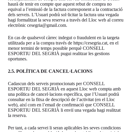
haurà de tenir en compte que aquest rebut de compra no
equival a l’emissió de la factura corresponent a la contractació
dels serveis. L’Usuari podrà sol·licitar la factura una vegada
hagi formalitzat la seva reserva a través del Lloc web al correu
electrònic cesegria@gmail.com.
En cas de qualsevol càrrec indegut o fraudulent en la targeta
utilitzada per a la compra través de https://cesegria.cat, en el
menor termini de temps possible perquè CONSELL
ESPORTIU DEL SEGRIÀ pugui realitzar les gestions
oportunes.
2.5. POLÍTICA DE CANCEL·LACIONS
Cadascun dels serveis promocionats per CONSELL
ESPORTIU DEL SEGRIÀ en aquest Lloc web compta amb
una política de cancel·lacions específica, que l’Usuari podrà
consultar en la fitxa de descripció de l’activitat (en el Lloc
web), així com en l’email de confirmació que CONSELL
ESPORTIU DEL SEGRIÀ li enviï una vegada hagi realitzat
la reserva.
Per tant, a cada servei li seran aplicables les seves condicions