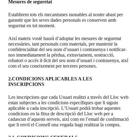
Mesures de seguretat
Establirem tots els mecanismes raonables al nostre abast per
garantir que les seves dades personals es conserven amb
seguretat en tot moment.
Així mateix vostè haurà d’adoptar les mesures de seguretat
necessàries, tant personals com materials, per mantenir la
confidencialitat del seu nom d’usuari i contrasenya i notificar-
nos immediatament la pèrdua, extraviament, sostracció,
robatori o accés il·lícit del seu nom d’usuari i contrasenya, així
com el seu coneixement per terceres persones.
2.CONDICIONS APLICABLES A LES
INSCRIPCIONS
Les inscripcions que cada Usuari realitzi a través del Lloc web
estan subjectes a les condicions específiques que li siguin
aplicable a cada inscripció. L’Usuari podrà trobar aquestes
condicions en la fitxa de descripció del Lloc web per a
cadascun d’aquests serveis, així com en l’email de confirmació
que li enviï el Consell una vegada hagi realitzat la compra.