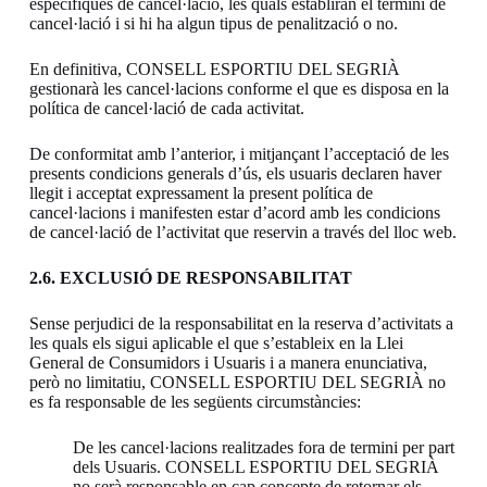
específiques de cancel·lació, les quals establiran el termini de
cancel·lació i si hi ha algun tipus de penalització o no.
En definitiva, CONSELL ESPORTIU DEL SEGRIÀ
gestionarà les cancel·lacions conforme el que es disposa en la
política de cancel·lació de cada activitat.
De conformitat amb l’anterior, i mitjançant l’acceptació de les
presents condicions generals d’ús, els usuaris declaren haver
llegit i acceptat expressament la present política de
cancel·lacions i manifesten estar d’acord amb les condicions
de cancel·lació de l’activitat que reservin a través del lloc web.
2.6. EXCLUSIÓ DE RESPONSABILITAT
Sense perjudici de la responsabilitat en la reserva d’activitats a
les quals els sigui aplicable el que s’estableix en la Llei
General de Consumidors i Usuaris i a manera enunciativa,
però no limitatiu, CONSELL ESPORTIU DEL SEGRIÀ no
es fa responsable de les següents circumstàncies:
De les cancel·lacions realitzades fora de termini per part
dels Usuaris. CONSELL ESPORTIU DEL SEGRIÀ
no serà responsable en cap concepte de retornar els