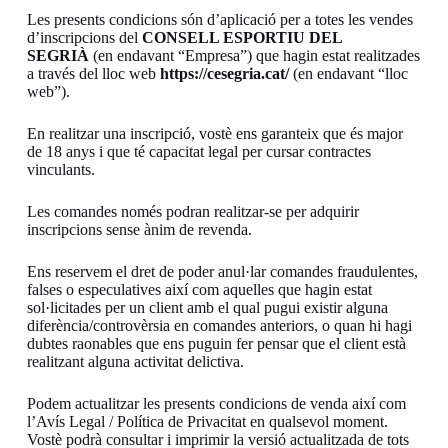
Les presents condicions són d’aplicació per a totes les vendes
d’inscripcions del
CONSELL ESPORTIU DEL
SEGRIÀ
(en endavant “Empresa”) que hagin estat realitzades
a través del lloc web
https://cesegria.cat/
(en endavant “lloc
web”).
En realitzar una inscripció, vostè ens garanteix que és major
de 18 anys i que té capacitat legal per cursar contractes
vinculants.
Les comandes només podran realitzar-se per adquirir
inscripcions sense ànim de revenda.
Ens reservem el dret de poder anul·lar comandes fraudulentes,
falses o especulatives així com aquelles que hagin estat
sol·licitades per un client amb el qual pugui existir alguna
diferència/controvèrsia en comandes anteriors, o quan hi hagi
dubtes raonables que ens puguin fer pensar que el client està
realitzant alguna activitat delictiva.
Podem actualitzar les presents condicions de venda així com
l’Avís Legal / Política de Privacitat en qualsevol moment.
Vostè podrà consultar i imprimir la versió actualitzada de tots