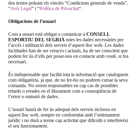
dos textos polsant els vincles “Condicions generals de venda”,
“
Avís Legal
” i “
Política de Privacitat
“.
Obligacions de l’usuari
Com a usuari està obligat a comunicar a
CONSELL
ESPORTIU DEL SEGRIÀ
totes les dades necessàries per
l’accés i utilització dels serveis d’aquest lloc web. Les dades
facilitades han de ser veraces i actuals, ha de ser conscient que
podem fer ús d’ells per posar-nos en contacte amb vostè, si fos
necessari.
És indispensable que faciliti tota la informació que cataloguem
com obligatòria, ja que, de no fer-ho no podrem cursar la seva
comanda. No serem responsables en cap cas de possibles
retards o errades en el lliurament com a conseqüència de
l’error o omissió de dades.
L’usuari haurà de fer ús adequat dels serveis inclosos en
aquest lloc web, sempre en conformitat amb l’ordenament
jurídic i no durà a terme cap activitat que dificulti o interfereixi
el seu funcionament.