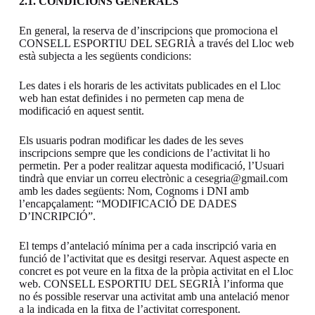
2.1. CONDICIONS GENERALS
En general, la reserva de d’inscripcions que promociona el
CONSELL ESPORTIU DEL SEGRIÀ a través del Lloc web
està subjecta a les següents condicions:
Les dates i els horaris de les activitats publicades en el Lloc
web han estat definides i no permeten cap mena de
modificació en aquest sentit.
Els usuaris podran modificar les dades de les seves
inscripcions sempre que les condicions de l’activitat li ho
permetin. Per a poder realitzar aquesta modificació, l’Usuari
tindrà que enviar un correu electrònic a cesegria@gmail.com
amb les dades següents: Nom, Cognoms i DNI amb
l’encapçalament: “MODIFICACIÓ DE DADES
D’INCRIPCIÓ”.
El temps d’antelació mínima per a cada inscripció varia en
funció de l’activitat que es desitgi reservar. Aquest aspecte en
concret es pot veure en la fitxa de la pròpia activitat en el Lloc
web. CONSELL ESPORTIU DEL SEGRIÀ l’informa que
no és possible reservar una activitat amb una antelació menor
a la indicada en la fitxa de l’activitat corresponent.