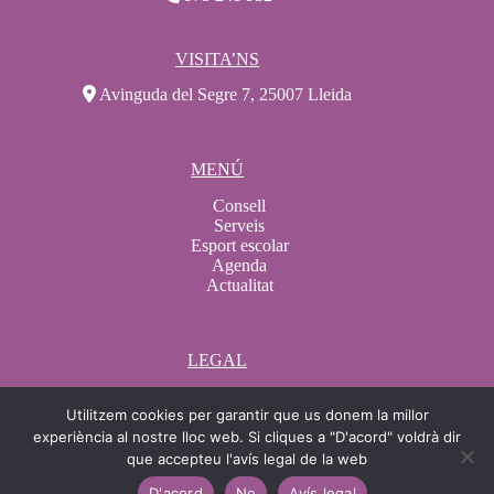
VISITA’NS
Avinguda del Segre 7, 25007 Lleida
MENÚ
Consell
Serveis
Esport escolar
Agenda
Actualitat
LEGAL
Avís legal
Utilitzem cookies per garantir que us donem la millor
Condicions de compra
Condicions de contractació
experiència al nostre lloc web. Si cliques a "D'acord" voldrà dir
Política de Cookies
que accepteu l'avís legal de la web
Protecció de dades
D'acord
No
Avís legal