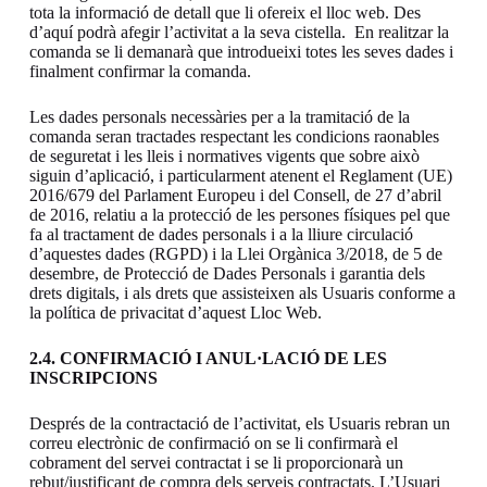
tota la informació de detall que li ofereix el lloc web. Des
d’aquí podrà afegir l’activitat a la seva cistella. En realitzar la
comanda se li demanarà que introdueixi totes les seves dades i
finalment confirmar la comanda.
Les dades personals necessàries per a la tramitació de la
comanda seran tractades respectant les condicions raonables
de seguretat i les lleis i normatives vigents que sobre això
siguin d’aplicació, i particularment atenent el Reglament (UE)
2016/679 del Parlament Europeu i del Consell, de 27 d’abril
de 2016, relatiu a la protecció de les persones físiques pel que
fa al tractament de dades personals i a la lliure circulació
d’aquestes dades (RGPD) i la Llei Orgànica 3/2018, de 5 de
desembre, de Protecció de Dades Personals i garantia dels
drets digitals, i als drets que assisteixen als Usuaris conforme a
la política de privacitat d’aquest Lloc Web.
2.4.
CONFIRMACIÓ I ANUL·LACIÓ
DE LES
INSCRIPCIONS
Després de la contractació de l’activitat, els Usuaris rebran un
correu electrònic de confirmació on se li confirmarà el
cobrament del servei contractat i se li proporcionarà un
rebut/justificant de compra dels serveis contractats. L’Usuari