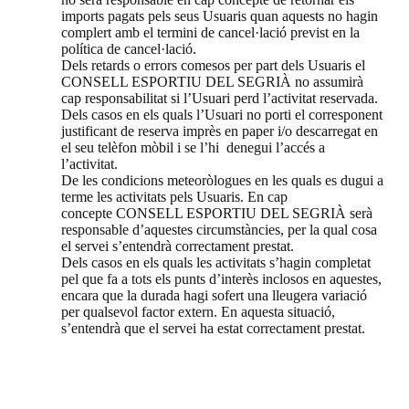
imports pagats pels seus Usuaris quan aquests no hagin
complert amb el termini de cancel·lació previst en la
política de cancel·lació.
Dels retards o errors comesos per part dels Usuaris el
CONSELL ESPORTIU DEL SEGRIÀ no assumirà
cap responsabilitat si l’Usuari perd l’activitat reservada.
Dels casos en els quals l’Usuari no porti el corresponent
justificant de reserva imprès en paper i/o descarregat en
el seu telèfon mòbil i se l’hi denegui l’accés a
l’activitat.
De les condicions meteoròlogues en les quals es dugui a
terme les activitats pels Usuaris. En cap
concepte CONSELL ESPORTIU DEL SEGRIÀ serà
responsable d’aquestes circumstàncies, per la qual cosa
el servei s’entendrà correctament prestat.
Dels casos en els quals les activitats s’hagin completat
pel que fa a tots els punts d’interès inclosos en aquestes,
encara que la durada hagi sofert una lleugera variació
per qualsevol factor extern. En aquesta situació,
s’entendrà que el servei ha estat correctament prestat.