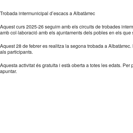
Descargar ICS
Google Calendar
iCalendar
Office 365
Outlook Live
Trobada intermunicipal d’escacs a Albatàrrec
Aquest curs 2025-26 seguim amb els circuits de trobades inter
amb col·laboració amb els ajuntaments dels pobles en els que
Aquest 28 de febrer es realitza la segona trobada a Albatàrrec. 
als participants.
Aquesta activitat és gratuïta i està oberta a totes les edats. 
apuntar.