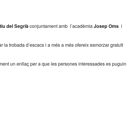
iu del Segrià
conjuntament amb l’acadèmia
Josep Oms
i
zar la trobada d’escacs i a més a més ofereix esmorzar gratuït
niment un enllaç per a que les persones interessades es puguin