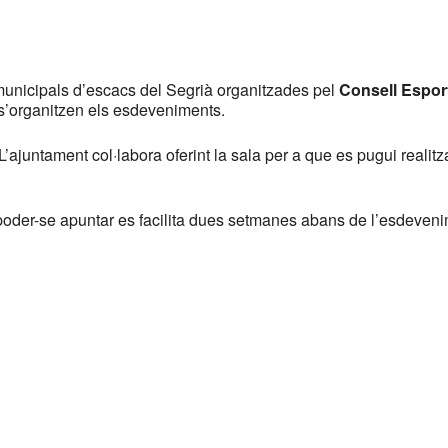
municipals d’escacs del Segrià organitzades pel
Consell Esport
 s’organitzen els esdeveniments.
L’ajuntament col·labora oferint la sala per a que es pugui realit
Per poder-se apuntar es facilita dues setmanes abans de l’esdeve