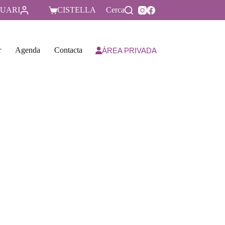
UARI
CISTELLA
Cerca
r
Agenda
Contacta
ÀREA PRIVADA