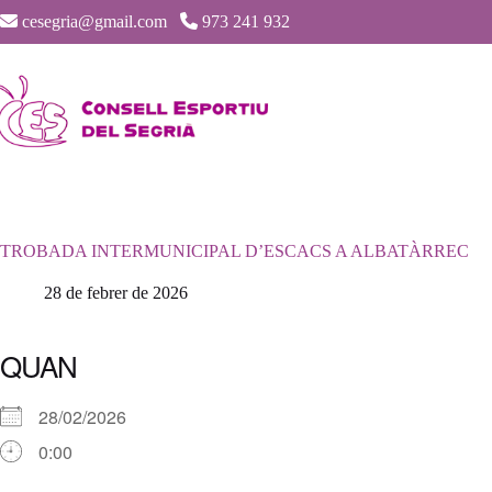
Saltar
cesegria@gmail.com
973 241 932
al
contenido
TROBADA INTERMUNICIPAL D’ESCACS A ALBATÀRREC
28 de febrer de 2026
QUAN
28/02/2026
0:00