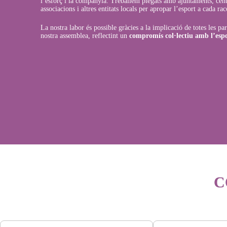
l’esforç i la companyia. Treballem plegats amb ajuntaments, cent
associacions i altres entitats locals per apropar l’esport a cada racó
La nostra labor és possible gràcies a la implicació de totes les p
nostra assemblea, reflectint un
compromís col·lectiu amb l’espo
C