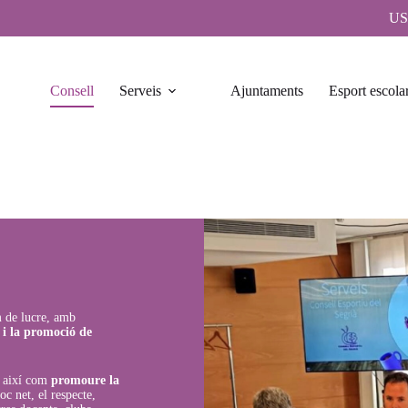
US
Consell
Serveis
Ajuntaments
Esport escola
m de lucre, amb
 i la promoció de
, així com
promoure la
oc net, el respecte,