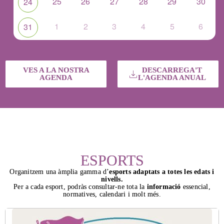
25
26
27
28
29
30
24
1
2
3
4
5
6
31
VES A LA NOSTRA
DESCARREGA'T
AGENDA
L'AGENDA ANUAL
ESPORTS
Organitzem una àmplia gamma d’
esports adaptats a totes les edats i
nivells.
Per a cada esport, podràs consultar-ne tota la
informació
essencial,
normatives, calendari i molt més.