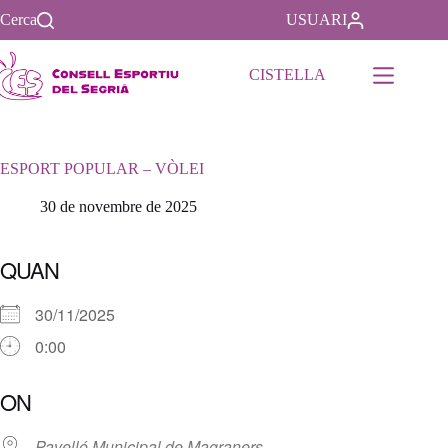
Saltar
Cerca
USUARI
al
contenido
CISTELLA
ESPORT POPULAR – VÒLEI
30 de novembre de 2025
QUAN
30/11/2025
0:00
Descargar ICS
Google Calendar
iCalendar
Office 365
Outlook Live
ON
Pavelló Municipal de Magraners