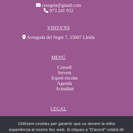
cesegria@gmail.com
973 241 932
VISITA’NS
Avinguda del Segre 7, 25007 Lleida
MENÚ
Consell
Serveis
Esport escolar
Agenda
Actualitat
LEGAL
Avís legal
Utilitzem cookies per garantir que us donem la millor
Condicions de compra
Condicions de contractació
experiència al nostre lloc web. Si cliques a "D'acord" voldrà dir