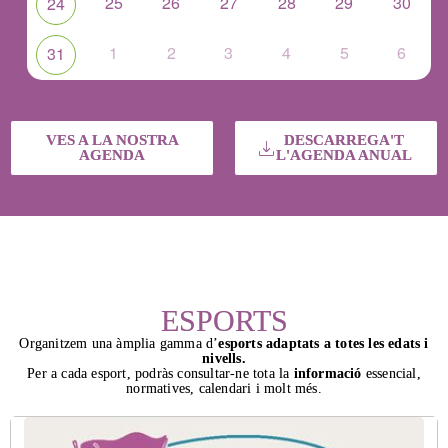
25
26
27
28
29
30
24
1
2
3
4
5
6
31
VES A LA NOSTRA
DESCARREGA'T
AGENDA
L'AGENDA ANUAL
ESPORTS
Organitzem una àmplia gamma d’
esports adaptats a totes les edats i
nivells.
Per a cada esport, podràs consultar-ne tota la
informació
essencial,
normatives, calendari i molt més.