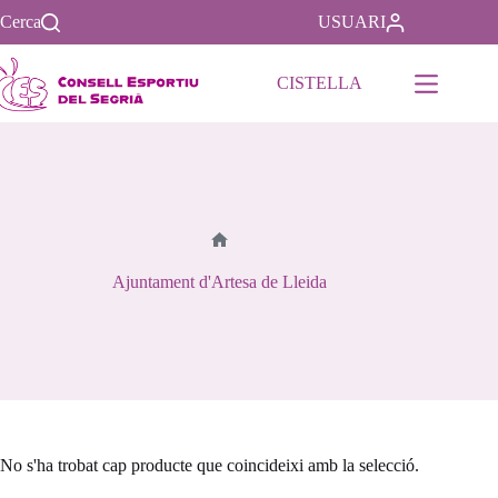
Saltar
Cerca
USUARI
al
contenido
CISTELLA
Inici
Ajuntament d'Artesa de Lleida
No s'ha trobat cap producte que coincideixi amb la selecció.