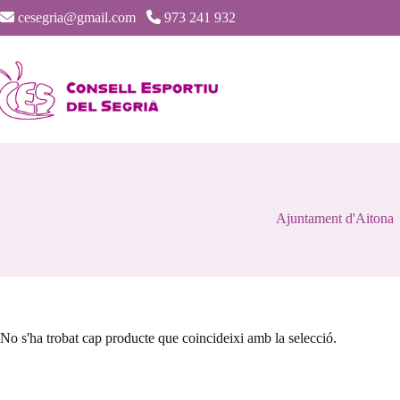
Saltar
cesegria@gmail.com
973 241 932
al
contenido
Ajuntament d'Aitona
No s'ha trobat cap producte que coincideixi amb la selecció.