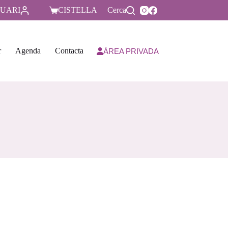
UARI
CISTELLA
Cerca
r
Agenda
Contacta
ÀREA PRIVADA