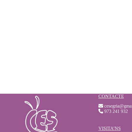
CONTACTE
cesegria@gma
973 241 932
VISITA’NS