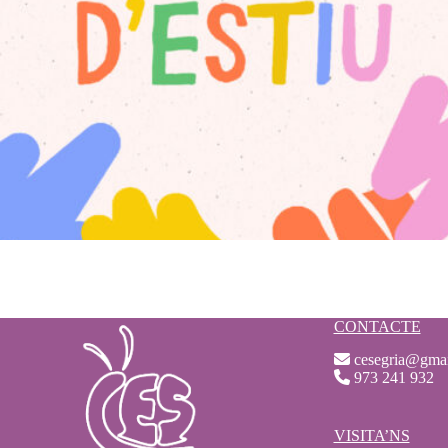
CONTACTE
cesegria@gma
973 241 932
VISITA’NS