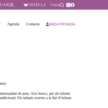
UARI
CISTELLA
Cerca
r
Agenda
Contacta
ÀREA PRIVADA
ana)
ensualitat de juny. Així doncs, per als infants
 addicional. Els infants externs a la llar d’infants