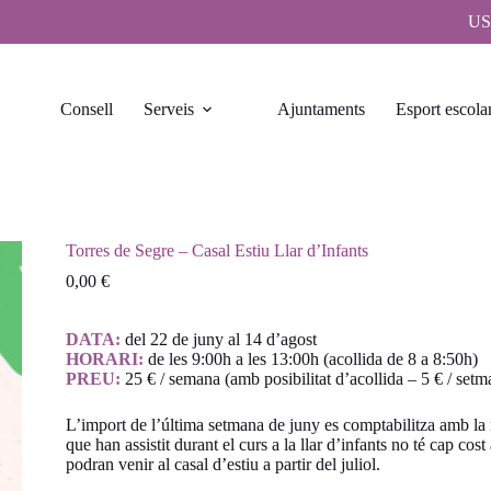
US
Consell
Serveis
Ajuntaments
Esport escola
Torres de Segre – Casal Estiu Llar d’Infants
0,00
€
DATA:
del 22 de juny al 14 d’agost
HORARI:
de les 9:00h a les 13:00h (acollida de 8 a 8:50h)
PREU:
25 € / semana (amb posibilitat d’acollida – 5 € / setm
L’import de l’última setmana de juny es comptabilitza amb la m
que han assistit durant el curs a la llar d’infants no té cap cost
podran venir al casal d’estiu a partir del juliol.