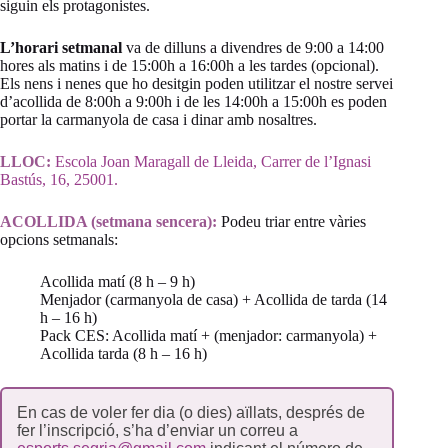
siguin els protagonistes.
L’horari setmanal
va de dilluns a divendres de 9:00 a 14:00
hores als matins i de 15:00h a 16:00h a les tardes (opcional).
Els nens i nenes que ho desitgin poden utilitzar el nostre servei
d’acollida de 8:00h a 9:00h i de les 14:00h a 15:00h es poden
portar la carmanyola de casa i dinar amb nosaltres.
LLOC:
Escola Joan Maragall de Lleida, Carrer de l’Ignasi
Bastús, 16, 25001.
ACOLLIDA (setmana sencera):
Podeu triar entre vàries
opcions setmanals:
Acollida matí (8 h – 9 h)
Menjador (carmanyola de casa) + Acollida de tarda (14
h – 16 h)
Pack CES: Acollida matí + (menjador: carmanyola) +
Acollida tarda (8 h – 16 h)
En cas de voler fer dia (o dies) aïllats, després de
fer l’inscripció, s’ha d’enviar un correu a