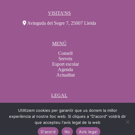
VISITA’NS
Avinguda del Segre 7, 25007 Lleida
MENÚ
Consell
Serveis
Esport escolar
Agenda
Actualitat
LEGAL
Avís legal
Utilitzem cookies per garantir que us donem la millor
Condicions de compra
Condicions de contractació
experiència al nostre lloc web. Si cliques a "D'acord" voldrà dir
Política de Cookies
que accepteu l'avís legal de la web
Protecció de dades
D'acord
No
Avís legal
Canal ètic