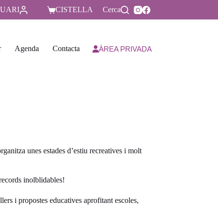
UARI
CISTELLA
Cerca
r
Agenda
Contacta
ÀREA PRIVADA
ganitza unes estades d’estiu recreatives i molt
records inolblidables!
allers i propostes educatives aprofitant escoles,