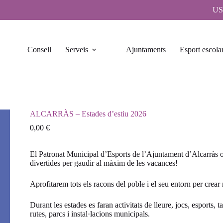
US
Consell
Serveis
Ajuntaments
Esport escola
ALCARRÀS – Estades d’estiu 2026
0,00
€
El Patronat Municipal d’Esports de l’Ajuntament d’Alcarràs or
divertides per gaudir al màxim de les vacances!
Aprofitarem tots els racons del poble i el seu entorn per crear 
Durant les estades es faran activitats de lleure, jocs, esports, t
rutes, parcs i instal·lacions municipals.