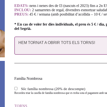
EDATS:
nens i nenes des de I3 (nascuts el 2023) fins a 2n E
INCLOU:
2 samarretes de regal, divendres esmortzar saludab
PREUS:
45 € / semana (amb posibilitat d’acollida – 10 € / s
* En cas de voler fer dies individuals, el preu és 5 € / di
del Segrià.
HEM TORNAT A OBRIR TOTS ELS TORNS!
Família Nombrosa
Sóc família nombrosa (20% de descompte)
Recordeu triar la casella de família nombrosa que es troba sota el pagament amb targ
TORNS