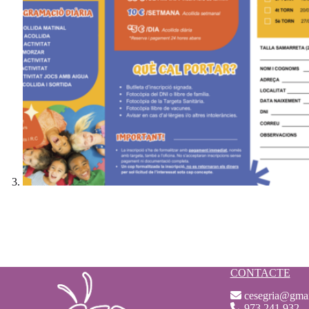
CONTACTE
cesegria@gma
973 241 932