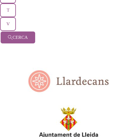
T
V
CERCA