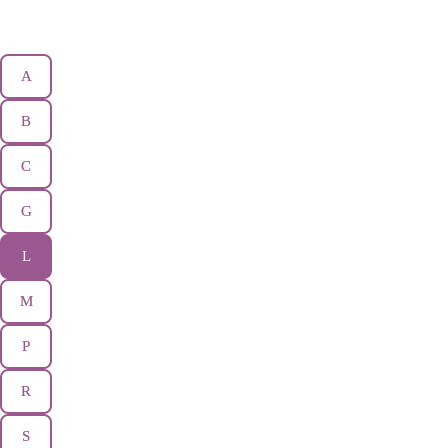
A
B
C
G
L
M
P
R
S