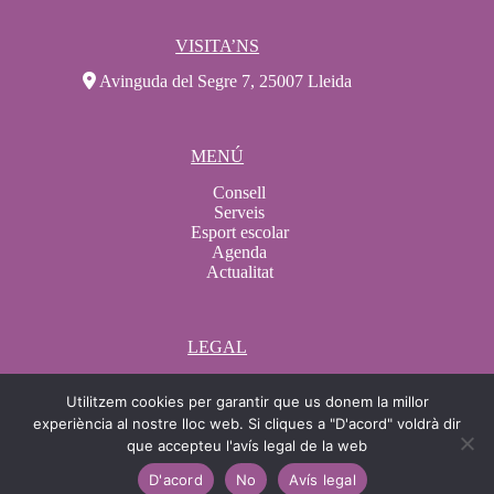
VISITA’NS
Avinguda del Segre 7, 25007 Lleida
MENÚ
Consell
Serveis
Esport escolar
Agenda
Actualitat
LEGAL
Avís legal
Utilitzem cookies per garantir que us donem la millor
Condicions de compra
Condicions de contractació
experiència al nostre lloc web. Si cliques a "D'acord" voldrà dir
Política de Cookies
que accepteu l'avís legal de la web
Protecció de dades
D'acord
No
Avís legal
Canal ètic