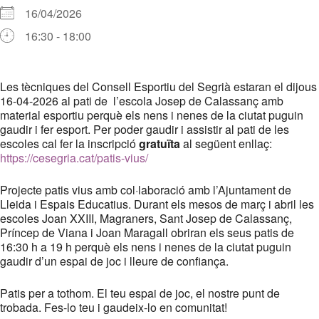
16/04/2026
16:30 - 18:00
Descargar ICS
Google Calendar
iCalendar
Office 365
Outlook Live
Les tècniques del Consell Esportiu del Segrià estaran el dijous
16-04-2026 al pati de l’escola Josep de Calassanç amb
material esportiu perquè els nens i nenes de la ciutat puguin
gaudir i fer esport. Per poder gaudir i assistir al pati de les
escoles cal fer la inscripció
gratuïta
al següent enllaç:
https://cesegria.cat/patis-vius/
Projecte patis vius amb col·laboració amb l’Ajuntament de
Lleida i Espais Educatius. Durant els mesos de març i abril les
escoles Joan XXIII, Magraners, Sant Josep de Calassanç,
Príncep de Viana i Joan Maragall obriran els seus patis de
16:30 h a 19 h perquè els nens i nenes de la ciutat puguin
gaudir d’un espai de joc i lleure de confiança.
Patis per a tothom. El teu espai de joc, el nostre punt de
trobada. Fes-lo teu i gaudeix-lo en comunitat!