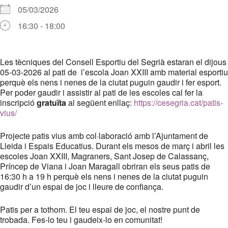
05/03/2026
16:30 - 18:00
Descargar ICS
Google Calendar
iCalendar
Office 365
Outlook Live
Les tècniques del Consell Esportiu del Segrià estaran el dijous
05-03-2026 al pati de l’escola Joan XXIII amb material esportiu
perquè els nens i nenes de la ciutat puguin gaudir i fer esport.
Per poder gaudir i assistir al pati de les escoles cal fer la
inscripció
gratuïta
al següent enllaç:
https://cesegria.cat/patis-
vius/
Projecte patis vius amb col·laboració amb l’Ajuntament de
Lleida i Espais Educatius. Durant els mesos de març i abril les
escoles Joan XXIII, Magraners, Sant Josep de Calassanç,
Príncep de Viana i Joan Maragall obriran els seus patis de
16:30 h a 19 h perquè els nens i nenes de la ciutat puguin
gaudir d’un espai de joc i lleure de confiança.
Patis per a tothom. El teu espai de joc, el nostre punt de
trobada. Fes-lo teu i gaudeix-lo en comunitat!