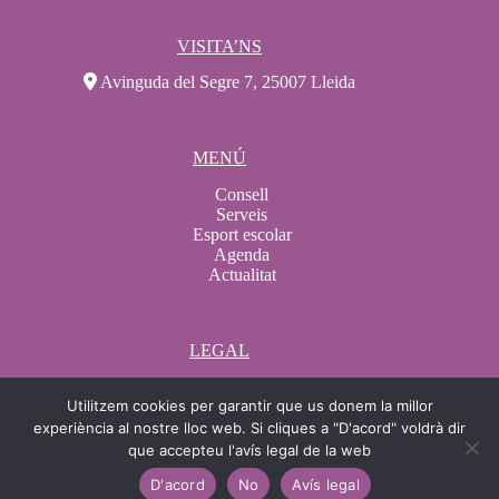
VISITA’NS
Avinguda del Segre 7, 25007 Lleida
MENÚ
Consell
Serveis
Esport escolar
Agenda
Actualitat
LEGAL
Avís legal
Utilitzem cookies per garantir que us donem la millor
Condicions de compra
Condicions de contractació
experiència al nostre lloc web. Si cliques a "D'acord" voldrà dir
Política de Cookies
que accepteu l'avís legal de la web
Protecció de dades
D'acord
No
Avís legal
Canal ètic