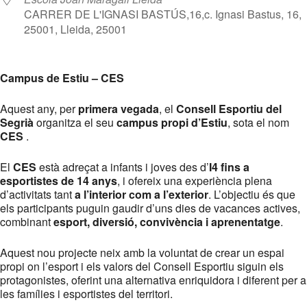
CARRER DE L'IGNASI BASTÚS,16,c. Ignasi Bastus, 16,
25001, Lleida, 25001
Campus de Estiu – CES
Aquest any, per
primera vegada
, el
Consell Esportiu del
Segrià
organitza el seu
campus propi d’Estiu
, sota el nom
CES
.
El
CES
està adreçat a infants i joves des d’
I4 fins a
esportistes de 14 anys
, i ofereix una experiència plena
d’activitats tant
a l’interior com a l’exterior
. L’objectiu és que
els participants puguin gaudir d’uns dies de vacances actives,
combinant
esport, diversió, convivència i aprenentatge
.
Aquest nou projecte neix amb la voluntat de crear un espai
propi on l’esport i els valors del Consell Esportiu siguin els
protagonistes, oferint una alternativa enriquidora i diferent per a
les famílies i esportistes del territori.