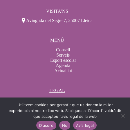
VISITA’NS
Avinguda del Segre 7, 25007 Lleida
MENÚ
Consell
Serveis
Esport escolar
Agenda
Actualitat
LEGAL
Avís legal
Utilitzem cookies per garantir que us donem la millor
Condicions de compra
Condicions de contractació
experiència al nostre lloc web. Si cliques a "D'acord" voldrà dir
Política de Cookies
que accepteu l'avís legal de la web
Protecció de dades
D'acord
No
Avís legal
Canal ètic