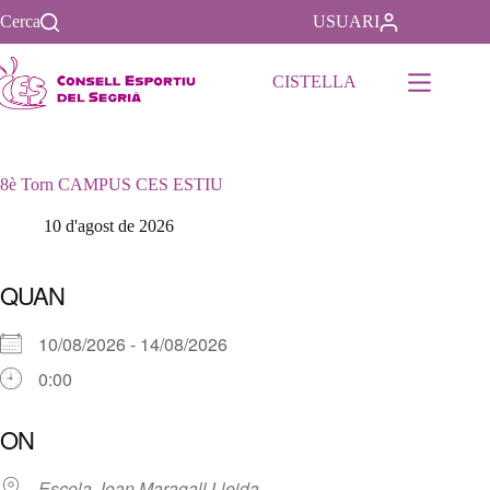
Saltar
Cerca
USUARI
al
contenido
CISTELLA
8è Torn CAMPUS CES ESTIU
10 d'agost de 2026
QUAN
10/08/2026 - 14/08/2026
0:00
Descargar ICS
Google Calendar
iCalendar
Office 365
Outlook Live
ON
Escola Joan Maragall Lleida