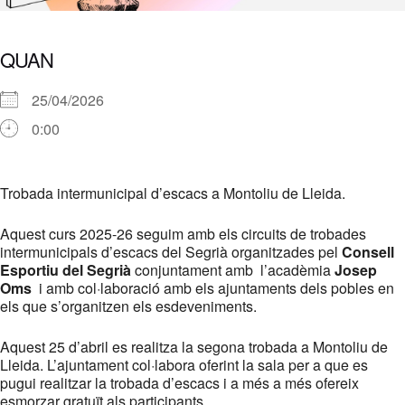
QUAN
25/04/2026
0:00
Descargar ICS
Google Calendar
iCalendar
Office 365
Outlook Live
Trobada intermunicipal d’escacs a Montoliu de Lleida.
Aquest curs 2025-26 seguim amb els circuits de trobades
intermunicipals d’escacs del Segrià organitzades pel
Consell
Esportiu del Segrià
conjuntament amb l’acadèmia
Josep
Oms
i amb col·laboració amb els ajuntaments dels pobles en
els que s’organitzen els esdeveniments.
Aquest 25 d’abril es realitza la segona trobada a Montoliu de
Lleida. L’ajuntament col·labora oferint la sala per a que es
pugui realitzar la trobada d’escacs i a més a més ofereix
esmorzar gratuït als participants.