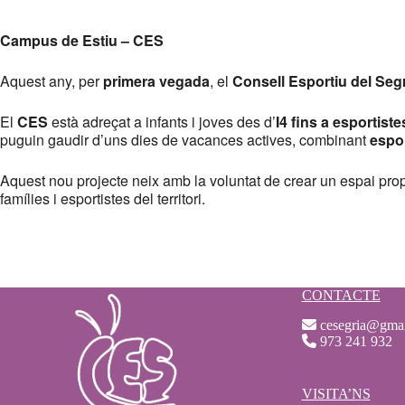
Descargar ICS
Google Calendar
iCalendar
Office 365
Outlook Live
Campus de Estiu – CES
Aquest any, per
primera vegada
, el
Consell Esportiu del Seg
El
CES
està adreçat a infants i joves des d’
I4 fins a esportist
puguin gaudir d’uns dies de vacances actives, combinant
espor
Aquest nou projecte neix amb la voluntat de crear un espai propi o
famílies i esportistes del territori.
CONTACTE
cesegria@gma
973 241 932
VISITA’NS