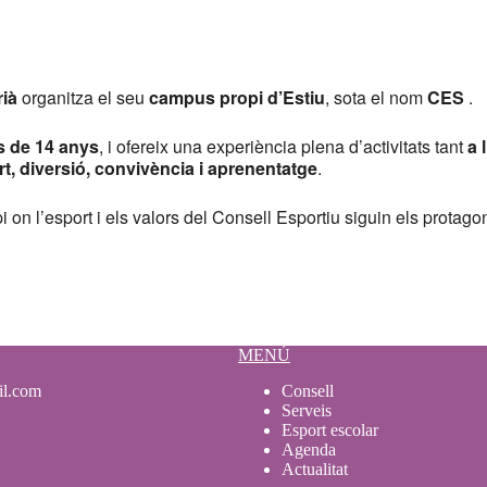
rià
organitza el seu
campus propi d’Estiu
, sota el nom
CES
.
es de 14 anys
, i ofereix una experiència plena d’activitats tant
a 
t, diversió, convivència i aprenentatge
.
n l’esport i els valors del Consell Esportiu siguin els protagonis
MENÚ
il.com
Consell
Serveis
Esport escolar
Agenda
Actualitat