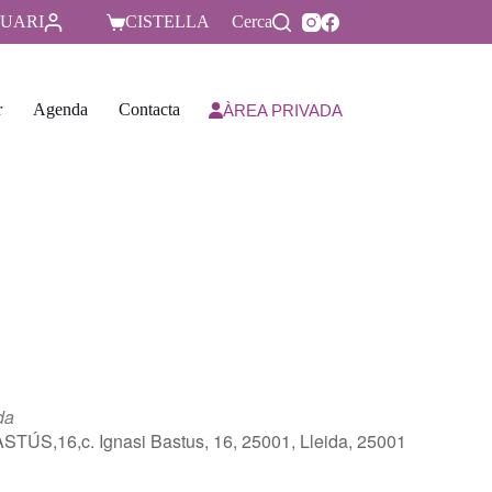
UARI
CISTELLA
Cerca
r
Agenda
Contacta
ÀREA PRIVADA
da
S,16,c. Ignasi Bastus, 16, 25001, Lleida, 25001