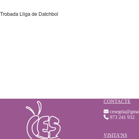
Descargar ICS
Google Calendar
iCalendar
Office 365
Outlook Live
Trobada Lliga de Datchbol
CONTACTE
cesegria@gma
973 241 932
VISITA’NS