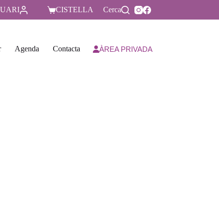
UARI
CISTELLA
Cerca
r
Agenda
Contacta
ÀREA PRIVADA