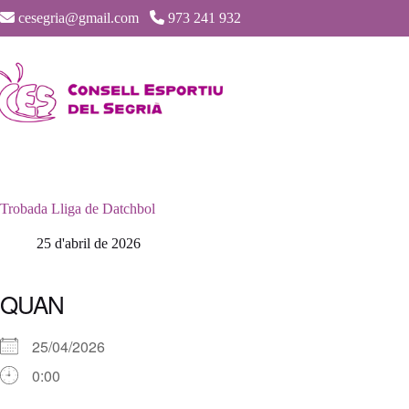
Saltar
cesegria@gmail.com
973 241 932
al
contenido
Trobada Lliga de Datchbol
25 d'abril de 2026
QUAN
25/04/2026
0:00