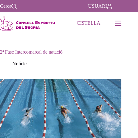
Saltar
Cerca
USUARI
al
contenido
CISTELLA
2ª Fase Intercomarcal de natació
Notícies